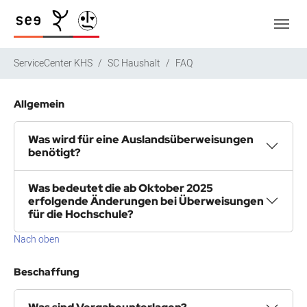
Zum Hauptinhalt springen
Skip to page footer
Sie sind hier:
ServiceCenter KHS
SC Haushalt
FAQ
Allgemein
Was wird für eine Auslandsüberweisungen
benötigt?
Was bedeutet die ab Oktober 2025
erfolgende Änderungen bei Überweisungen
für die Hochschule?
Nach oben
Beschaffung