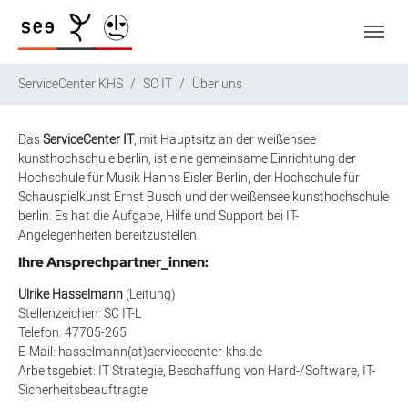
Zum Hauptinhalt springen
Skip to page footer
Sie sind hier:
ServiceCenter KHS
SC IT
Über uns
Das
ServiceCenter IT
, mit Hauptsitz an der weißensee
kunsthochschule berlin, ist eine gemeinsame Einrichtung der
Hochschule für Musik Hanns Eisler Berlin, der Hochschule für
Schauspielkunst Ernst Busch und der weißensee kunsthochschule
berlin. Es hat die Aufgabe, Hilfe und Support bei IT-
Angelegenheiten bereitzustellen.
Ihre Ansprechpartner_innen:
Ulrike Hasselmann
(Leitung)
Stellenzeichen: SC IT-L
Telefon: 47705-265
E-Mail: hasselmann(at)servicecenter-khs.de
Arbeitsgebiet: IT Strategie, Beschaffung von Hard-/Software, IT-
Sicherheitsbeauftragte