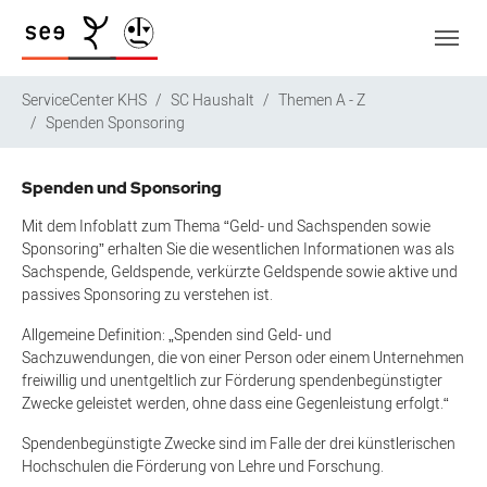
Zum Hauptinhalt springen
Skip to page footer
Sie sind hier:
ServiceCenter KHS
SC Haushalt
Themen A - Z
Spenden Sponsoring
Spenden und Sponsoring
Mit dem Infoblatt zum Thema “Geld- und Sachspenden sowie
Sponsoring” erhalten Sie die wesentlichen Informationen was als
Sachspende, Geldspende, verkürzte Geldspende sowie aktive und
passives Sponsoring zu verstehen ist.
Allgemeine Definition: „Spenden sind Geld- und
Sachzuwendungen, die von einer Person oder einem Unternehmen
freiwillig und unentgeltlich zur Förderung spendenbegünstigter
Zwecke geleistet werden, ohne dass eine Gegenleistung erfolgt.“
Spendenbegünstigte Zwecke sind im Falle der drei künstlerischen
Hochschulen die Förderung von Lehre und Forschung.