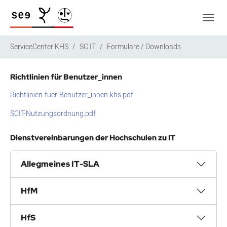
Zum Hauptinhalt springen
Skip to page footer
Sie sind hier:
ServiceCenter KHS
SC IT
Formulare / Downloads
Richtlinien für Benutzer_innen
Richtlinien-fuer-Benutzer_innen-khs.pdf
SCIT-Nutzungsordnung.pdf
Dienstvereinbarungen der Hochschulen zu IT
Allegmeines IT-SLA
HfM
HfS